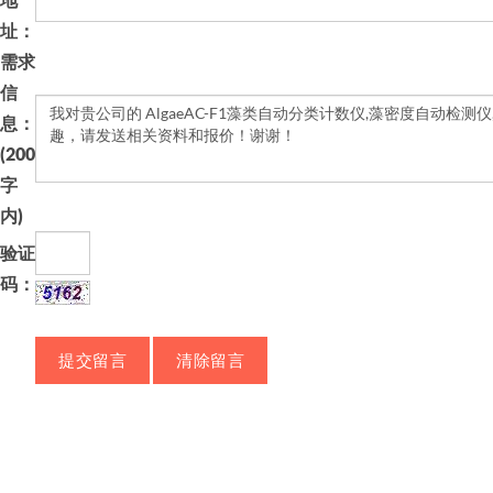
地
址：
需求
信
息：
(200
字
内)
验证
码：