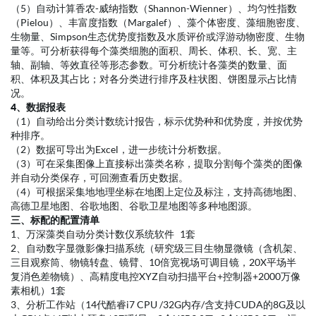
（2）系统是一键操作到底直接出报告的全自动识别分析系统，并支
持拍照与识别分析的双进程同步操作。可自动分类分析3～1000μm
的藻类，1个0.1mL藻类计数框100个视野的自动识别分析时间≤5分
钟（视野数25-400个及全片可选），检测范围为10^4-10^10个细
胞/升（cells/L）。
（3）当地水样分类识别优势种自动识别率≥90%，综合自动识别率
≥80%，可按形状或面积自动排序后做目标的多选快速交互修正来获
得更高最终识别率；在浓度为10^7-10^8个/升时，自动分析的重复
性误差≤5%。
（4）可按物种形态相似度、大小来排序观察，一次拖动修改多个物
种目标。可鼠标交互增加、删减、修改识别物种信息，实时更新样
品分析结果以便核对校验。按门、纲、目、科、属，一键化自动形
成数据分析统计表、原始记录表、优势种报表、评价指数报表，可
个性化定制报表格式，支持用户二次编辑。
（5）自动计算香农-威纳指数（Shannon-Wienner）、均匀性指数
（Pielou）、丰富度指数（Margalef）、藻个体密度、藻细胞密度、
生物量、Simpson生态优势度指数及水质评价或浮游动物密度、生物
量等。可分析获得每个藻类细胞的面积、周长、体积、长、宽、主
轴、副轴、等效直径等形态参数。可分析统计各藻类的数量、面
积、体积及其占比；对各分类进行排序及柱状图、饼图显示占比情
况。
4、数据报表
（1）自动给出分类计数统计报告，标示优势种和优势度，并按优势