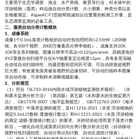
产品咨询...
万深AlgaeAC-F1型藻类自动分类计数仪系统
Automatic identification and classification counter for Algae,
Model AlgaeAC-F1
一、简介
水体中的浮游植物或藻类种类和数量，以及颗粒度分布是研究水环
境的重要依据，历来采用人工作业判定，相当费时费力。万深
AlgaeAC-F1型藻类自动分类计数仪可有效解决用户的该痛点问题，
主要用于生态学调查、渔业、水产养殖、教育等行业，对水体中的
浮游植物（藻类）样品做自动分类计数、大小测量、种类分类以及
生物量测定。AlgaeAC-F1型能帮助减轻以往繁重的检测工作量，是
生态调查监测的必备工具。
二、藻类自动分类计数模块
1、
成像系统
成像1个0.1mL藻类计数框的自动对焦拍照时间≤2.5分钟（20X物
镜、各100个视野、2000万像素高分辨率相机）。成像支持20X、
10X等全系列物镜。图像分辨率可高达≤0.125μm/pixel。高精度电控