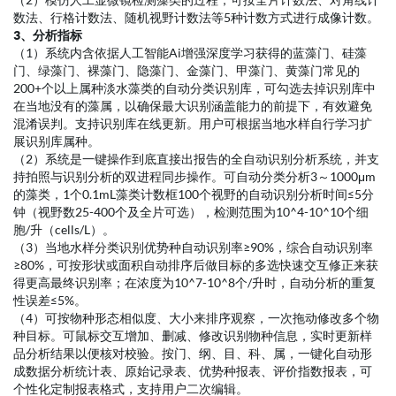
XYZ显微自动扫描平台在X/Y轴重复定位精度≤2μm，具有多景深融
合连续自动扫描特性，拍摄层数和层间距可调。可自动拼接超视野
巨大图，有效避免藻类被各视野的边缘切碎。可自动扫描样本图像
并自动存储，可录制样本清晰视频影像。
2、分析规范
（1）符合《SL733-2016内陆水域浮游植物监测技术规程》、《水
和废水监测分析方法》（第四版）第五篇《水和废水的生物监测方
法》、GB17378-2007《海洋监测规范》、GB/T12763-2007《海洋
调查规范》中藻类监测的规范，及HJ 1216-2021《水质 浮游植物的
测定0.1mL计数框-显微镜计数法》和HJ 1215-2021《水质 浮游植物
的测定 滤膜-显微镜计数法》的要求。水样经前处理而置于藻类计数
框后，一键化自动完成藻类识别与分类计数分析全过程（自动移动
视野对焦扫描拍照、自动分类识别计数、自动生成统计报表）。
（2）模仿人工显微镜检测藻类的过程，可按全片计数法、对角线计
数法、行格计数法、随机视野计数法等5种计数方式进行成像计数。
3、
分析指标
（1）系统内含依据人工智能Ai增强深度学习获得的蓝藻门、硅藻
门、绿藻门、裸藻门、隐藻门、金藻门、甲藻门、黄藻门常见的
200+个以上属种淡水藻类的自动分类识别库，可勾选去掉识别库中
在当地没有的藻属，以确保最大识别涵盖能力的前提下，有效避免
混淆误判。支持识别库在线更新。用户可根据当地水样自行学习扩
展识别库属种。