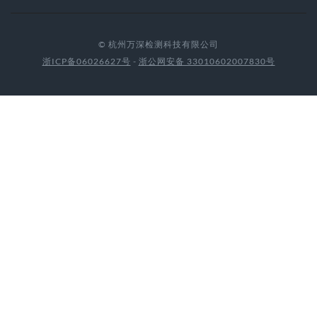
联系我们
地址：杭州市西湖区文二西路99号南都银座3-2-1602室
电话：0571-89714590 81387570
详细
© 杭州万深检测科技有限公司
浙ICP备06026627号
-
浙公网安备 33010602007830号