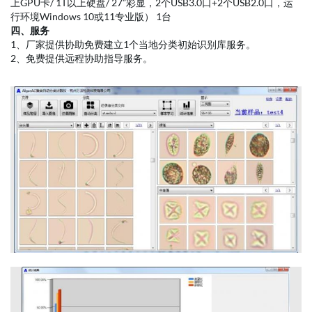
种排序。
（2）数据可导出为Excel，进一步统计分析数据。
（3）可在采集图像上直接标出藻类名称，提取分割每个藻类的图像
并自动分类保存，可回溯查看历史数据。
（4）可根据采集地地理坐标在地图上定位及标注，支持高德地图、
高德卫星地图、谷歌地图、谷歌卫星地图等多种地图源。
三、标配的配置清单
1、万深藻类自动分类计数仪系统软件
1套
2、自动数字显微影像扫描系统（研究级三目生物显微镜（含机架、
三目观察筒、物镜转盘、镜臂、10倍宽视场可调目镜，20X平场半
复消色差物镜）、高精度电控XYZ自动扫描平台+控制器+2000万像
素相机）1套
3、分析工作站（14代酷睿i7 CPU /32G内存/含支持CUDA的8G及以
上GPU卡/ 1T以上硬盘/ 27”彩显，2个USB3.0口+2个USB2.0口，运
行环境Windows 10或11专业版） 1台
四、服务
1、厂家提供协助免费建立1个当地分类初始识别库服务。
2、免费提供远程协助指导服务。