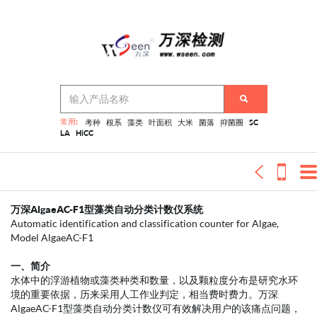
常用:
考种
根系
藻类
叶面积
大米
菌落
抑菌圈
SC
LA
HiCC
首页
产品详情
AlgaeAC-F1藻类自动分类计数仪,藻密
度自动检测仪,藻类分析仪,藻类计数仪,
藻类鉴定仪