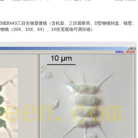
。
53或BX43三目生物显微镜（含机架、三目观察筒、D型物镜转盘、镜臂、
镜（20X、10X、4X）、10倍宽视场可调目镜）