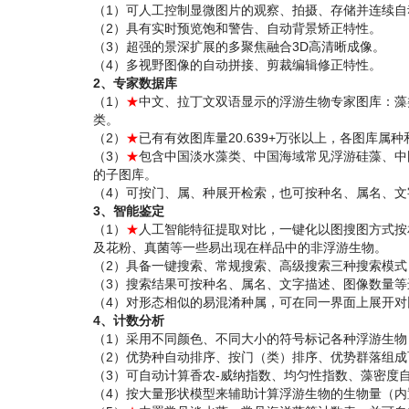
（1）可人工控制显微图片的观察、拍摄、存储并连续自
（2）具有实时预览饱和警告、自动背景矫正特性。
（3）超强的景深扩展的多聚焦融合3D高清晰成像。
（4）多视野图像的自动拼接、剪裁编辑修正特性。
2、专家数据库
（1）
★
中文、拉丁文双语显示的浮游生物专家图库：藻类共
类。
（2）
★
已有有效图库量20.639+万张以上，各图库
（3）
★
包含中国淡水藻类、中国海域常见浮游硅藻、中
的子图库。
（4）可按门、属、种展开检索，也可按种名、属名、文
3、智能鉴定
（1）
★
人工智能特征提取对比，一键化以图搜图方式按
及花粉、真菌等一些易出现在样品中的非浮游生物。
（2）具备一键搜索、常规搜索、高级搜索三种搜索模
（3）搜索结果可按种名、属名、文字描述、图像数量等
（4）对形态相似的易混淆种属，可在同一界面上展开对
4、计数分析
（1）采用不同颜色、不同大小的符号标记各种浮游生
（2）优势种自动排序、按门（类）排序、优势群落组成
（3）可自动计算香农-威纳指数、均匀性指数、藻密度
（4）按大量形状模型来辅助计算浮游生物的生物量（内