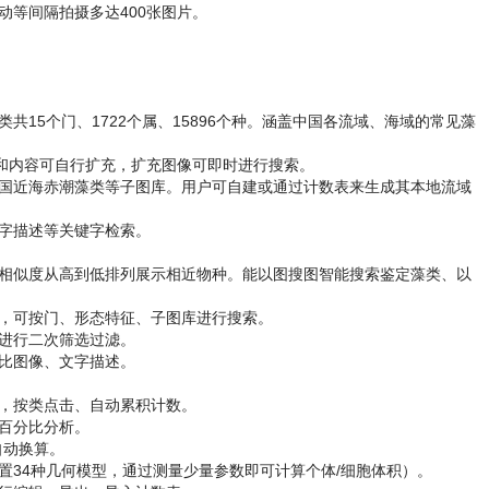
动等间隔拍摄多达400张图片。
15个门、1722个属、15896个种。涵盖中国各流域、海域的常见藻
属种和内容可自行扩充，扩充图像可即时进行搜索。
国近海赤潮藻类等子图库。用户可自建或通过计数表来生成其本地流域
字描述等关键字检索。
相似度从高到低排列展示相近物种。能以图搜图智能搜索鉴定藻类、以
式，可按门、形态特征、子图库进行搜索。
进行二次筛选过滤。
比图像、文字描述。
物，按类点击、自动累积计数。
百分比分析。
自动换算。
置34种几何模型，通过测量少量参数即可计算个体/细胞体积）。