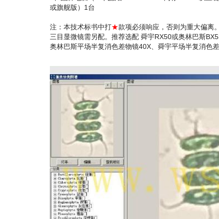
或旗舰版）1台
注：本技术标书中打
★
款项必须响应，否则为重大偏离
三目显微镜需另配。推荐选配 舜宇RX50或奥林巴斯BX
奥林巴斯平场半复消色差物镜40X、舜宇平场半复消色差物