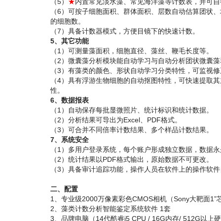
（5）
★
内置常见淡水藻、常见海洋藻等计数表，并可自
（6）可按子细胞面积、群体面积、层数自动估算团状
的细胞数。
（7）具备计数器模式，方便目镜下的快速计数。
5、其它功能
（1）可测量藻面积，细胞直径、藻丝、鞭毛长度等。
（2）微囊藻分析模块能自动学习与自动分析团状微囊
（3）有藻类的颜色、形状自动学习分类特性，可监视
（4）具有浮游生物细胞的自动抠图特性，可快速提取
性。
6、数据报表
（1）自动保存每批显微照片、统计标识和统计数据。
（2）分析结果可导出为Excel、PDF格式。
（3）可合并不同倍率计数结果、多个样品计数结果。
7、系统安全
（1）多用户登录系统，每个账户形成独立数据，数据永
（2）统计结果以PDF格式输出，原始数据不可更改。
（3）具备审计追踪功能，操作人员在软件上的操作软
二、配置
1、专业级2000万像素彩色CMOS相机（Sony大靶面
2、藻类计数分析智能鉴定系统软件 1套
3、品牌电脑（14代酷睿i5 CPU / 16G内存/ 512G以