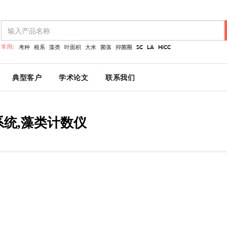
常用:
考种
根系
藻类
叶面积
大米
菌落
抑菌圈
SC
LA
HiCC
典型客户
学术论文
联系我们
系统,藻类计数仪