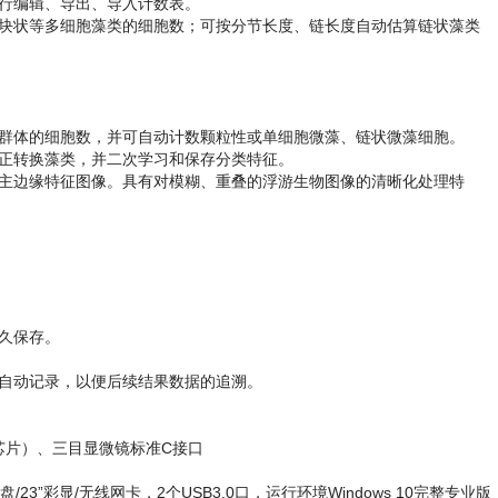
行编辑、导出、导入计数表。
、块状等多细胞藻类的细胞数；可按分节长度、链长度自动估算链状藻类
藻群体的细胞数，并可自动计数颗粒性或单细胞微藻、链状微藻细胞。
修正转换藻类，并二次学习和保存分类特征。
其主边缘特征图像。具有对模糊、重叠的浮游生物图像的清晰化处理特
久保存。
件自动记录，以便后续结果数据的追溯。
1”芯片）、三目显微镜标准C接口
上硬盘/23”彩显/无线网卡，2个USB3.0口，运行环境Windows 10完整专业版