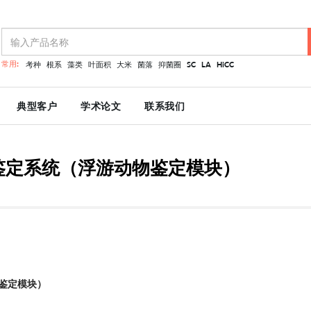
常用:
考种
根系
藻类
叶面积
大米
菌落
抑菌圈
SC
LA
HiCC
典型客户
学术论文
联系我们
能鉴定系统（浮游动物鉴定模块）
物鉴定模块）