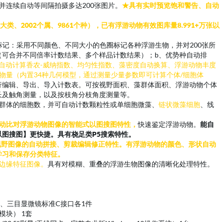
并连续自动等间隔拍摄多达200张图片。
★具有实时预览饱和警告、自动
6大类、2002个属、9861个种），已有浮游动物有效图库量8.991+万张以
标记：采用不同颜色、不同大小的色圈标记各种浮游生物，并对200张所
（可合并不同倍率计数结果、多个样品计数结果）；b、优势种自动排
可自动计算香农-威纳指数、均匀性指数、藻密度自动换算、浮游动物丰度
物量（内置34种几何模型，通过测量少量参数即可计算个体/细胞体
行编辑、导出、导入计数表。可按视野面积、藻群体面积、浮游动物个体
长及触角测量，以及按枝角分枝角度测量等。
群体的细胞数，并可自动计数颗粒性或单细胞微藻、
链状微藻细胞
、线
动比对浮游动物图像的智能式以图搜图特性
，
快速鉴定浮游动物。
能自
图搜图】更快捷。具有桡足类P5搜索特性。
视野图像的自动拼接、剪裁编辑修正特性。有浮游动物的颜色、形状自动
学习和保存分类特征。
边缘特征图像。
具有对模糊、重叠的浮游生物图像的清晰化处理特性。
片）、三目显微镜标准C接口各1件
块） 1套