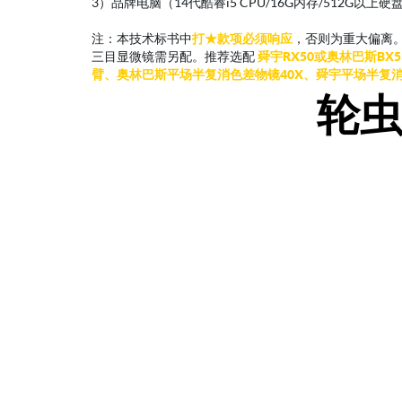
3）品牌电脑（14代酷睿i5 CPU/16G内存/512G以上硬
注：本技术标书中
打★款项必须响应
，否则为重大偏离
三目显微镜需另配。推荐选配
舜宇RX50或奥林巴斯B
臂、奥林巴斯平场半复消色差物镜40X、舜宇平场半复消色
轮