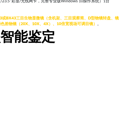
盘/23.5"彩显/无线网卡，完整专业版Windows 10操作系统）1台
。
X53或BX43三目生物显微镜（含机架、三目观察筒、D型物镜转盘、镜
差物镜（20X、10X、4X）、10倍宽视场可调目镜）
。
虫智能鉴定