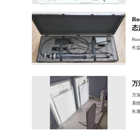
R
态
Ro
长监
万
万深
系
长速