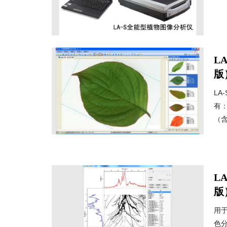
L
版
L
有
（含
L
版
用
色分