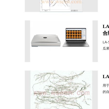
L
合
L
瓜果
LA
用
的自