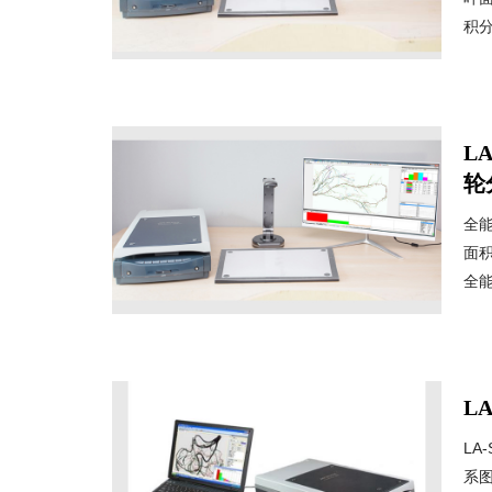
积分
L
轮
全
面
全能
L
L
系图