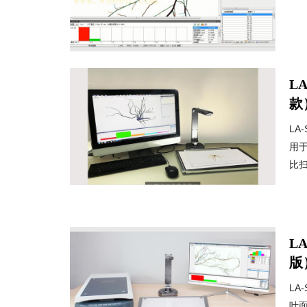
L
款
L
用
比扫
L
版
L
叶