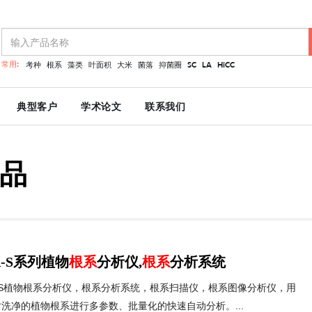
常用:
考种
根系
藻类
叶面积
大米
菌落
抑菌圈
SC
LA
HiCC
典型客户
学术论文
联系我们
品
A-S系列植物
根系
分析仪,
根系
分析系统
A-S植物根系分析仪，根系分析系统，根系扫描仪，根系图像分析仪，用
洗净的植物根系进行多参数、批量化的快速自动分析。...