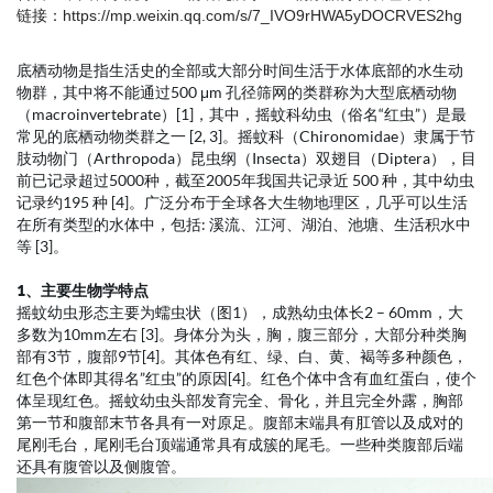
链接：https://mp.weixin.qq.com/s/7_IVO9rHWA5yDOCRVES2hg
底栖动物是指生活史的全部或大部分时间生活于水体底部的水生动
物群，其中将不能通过500 μm 孔径筛网的类群称为大型底栖动物
（macroinvertebrate）[1]，其中，摇蚊科幼虫（俗名“红虫”）是最
常见的底栖动物类群之一 [2, 3]。摇蚊科（Chironomidae）隶属于节
肢动物门（Arthropoda）昆虫纲（Insecta）双翅目（Diptera），目
前已记录超过5000种，截至2005年我国共记录近 500 种，其中幼虫
记录约195 种 [4]。广泛分布于全球各大生物地理区，几乎可以生活
在所有类型的水体中，包括: 溪流、江河、湖泊、池塘、生活积水中
等 [3]。
1、主要生物学特点
摇蚊幼虫形态主要为蠕虫状（图1），成熟幼虫体长2 – 60mm，大
多数为10mm左右 [3]。身体分为头，胸，腹三部分，大部分种类胸
部有3节，腹部9节[4]。其体色有红、绿、白、黄、褐等多种颜色，
红色个体即其得名”红虫”的原因[4]。红色个体中含有血红蛋白，使个
体呈现红色。摇蚊幼虫头部发育完全、骨化，并且完全外露，胸部
第一节和腹部末节各具有一对原足。腹部末端具有肛管以及成对的
尾刚毛台，尾刚毛台顶端通常具有成簇的尾毛。一些种类腹部后端
还具有腹管以及侧腹管。