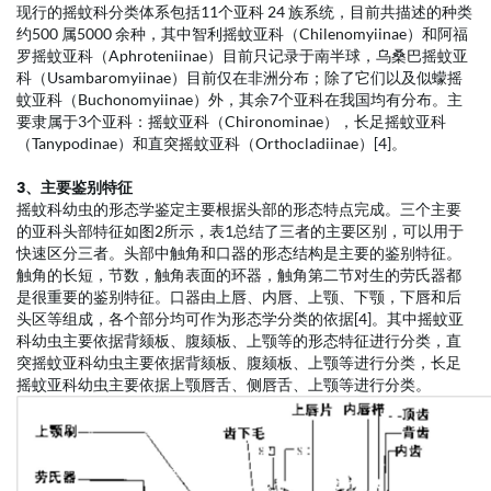
现行的摇蚊科分类体系包括11个亚科 24 族系统，目前共描述的种类
约500 属5000 余种，其中智利摇蚊亚科（Chilenomyiinae）和阿福
罗摇蚊亚科（Aphroteniinae）目前只记录于南半球，乌桑巴摇蚊亚
科（Usambaromyiinae）目前仅在非洲分布；除了它们以及似蠓摇
蚊亚科（Buchonomyiinae）外，其余7个亚科在我国均有分布。主
要隶属于3个亚科：摇蚊亚科（Chironominae），长足摇蚊亚科
（Tanypodinae）和直突摇蚊亚科（Orthocladiinae）[4]。
3、主要鉴别特征
摇蚊科幼虫的形态学鉴定主要根据头部的形态特点完成。三个主要
的亚科头部特征如图2所示，表1总结了三者的主要区别，可以用于
快速区分三者。头部中触角和口器的形态结构是主要的鉴别特征。
触角的长短，节数，触角表面的环器，触角第二节对生的劳氏器都
是很重要的鉴别特征。口器由上唇、内唇、上颚、下颚，下唇和后
头区等组成，各个部分均可作为形态学分类的依据[4]。其中摇蚊亚
科幼虫主要依据背颏板、腹颏板、上颚等的形态特征进行分类，直
突摇蚊亚科幼虫主要依据背颏板、腹颏板、上颚等进行分类，长足
摇蚊亚科幼虫主要依据上颚唇舌、侧唇舌、上颚等进行分类。