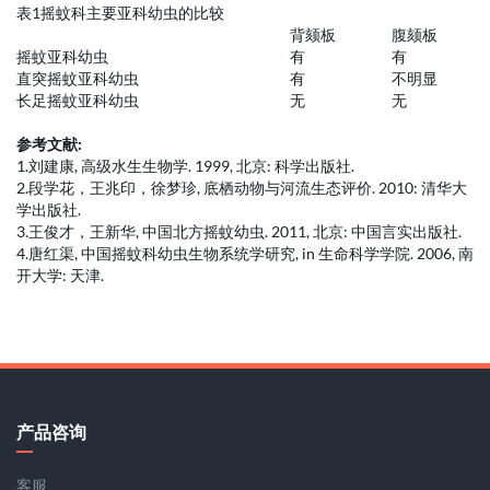
表1摇蚊科主要亚科幼虫的比较
背颏板
腹颏板
摇蚊亚科幼虫
有
有
直突摇蚊亚科幼虫
有
不明显
长足摇蚊亚科幼虫
无
无
参考文献:
1.刘建康, 高级水生生物学. 1999, 北京: 科学出版社.
2.段学花，王兆印，徐梦珍, 底栖动物与河流生态评价. 2010: 清华大
学出版社.
3.王俊才，王新华, 中国北方摇蚊幼虫. 2011, 北京: 中国言实出版社.
4.唐红渠, 中国摇蚊科幼虫生物系统学研究, in 生命科学学院. 2006, 南
开大学: 天津.
产品咨询
客服