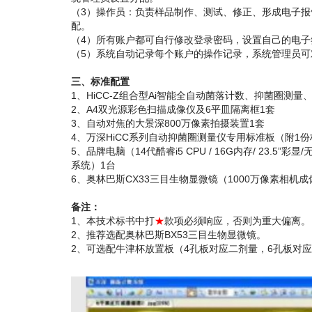
（3）操作员：负责样品制作、测试、修正、形成电子
配。
（4）所有账户都可自行修改登录密码，设置自己的电子
（5）系统自动记录每个账户的操作记录，系统管理员
三、标准配置
1、HiCC-Z组合型Ai智能全自动菌落计数、抑菌圈测
2、A4双光源彩色扫描成像仪及6平皿隔离框1套
3、自动对焦的大景深800万像素拍摄装置1套
4、万深HiCC系列自动抑菌圈测量仪专用标准板（附1
5、品牌电脑（14代酷睿i5 CPU / 16G内存/ 23.5”彩
系统）1台
6、奥林巴斯CX33三目生物显微镜（1000万像素相机成
备注：
1、本技术标书中打
★
款项必须响应，否则为重大偏离。
2、推荐选配奥林巴斯BX53三目生物显微镜。
2、可选配牛津杯放置板（4孔板对应二剂量，6孔板对应