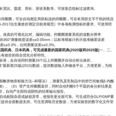
、长宽比、圆度、周长、形状系数等。可按形态指标过滤查询。
所有抑菌圈，可全自动测定局部粘连的抑菌圈，可在有局部文字干扰的情况
4-2017抗生素效价测定仪校准规范》中各项检测指标的要求。可使用经
、保真的可视化比对、编辑功能。抑菌圈测量系统的读数分辨率
转360°测量精度误差≤±0.05mm；以标准模板计的示值准确度误差
差≤±0.3%，台间测量误差≤±0.3%。
国药典、日本药典，可完成最新的国家药典(2020版和2025版)
一、二、
具有效价的组合优化分析特性。
2023标准，全自动同时测量24个以上抑菌圈并自动分析出效价。
准”最新第25版(2015)数据，提供数据输入和修改平台，方便更新，为纸
胺酶类物质检验方法--杯碟法》，测量乳及乳制品中的舒巴坦敏感β-内酰
B）、（D）管产生抑菌圈直径，同时自动判断6个平皿的各分析结果是
径，自动产生阳性或阴性的结果输出报告。
自动剔除杂质或缺损异常，使报告更全面可靠。可生成符合GLP/GMP要
证提供全面数据支持。可任意调取历史数据，方便实验室的数字化文件管