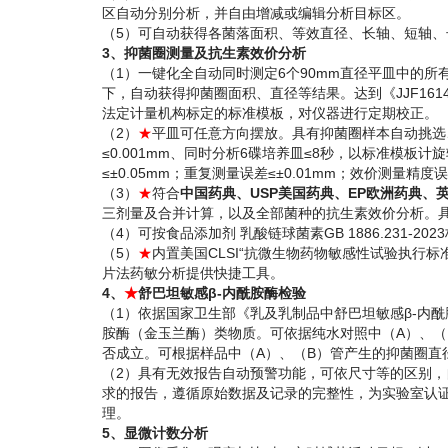
区自动分别分析，并自由增减或编辑分析目标区。
（5）可自动获得各菌落面积、等效直径、长轴、短轴
3、抑菌圈测量及抗生素效价分析
（1）一键化全自动同时测定6个90mm直径平皿中的
下，自动获得抑菌圈面积、直径等结果。达到《JJF161
法定计量机构标定的标准模板，对仪器进行定期校正。
（2）
★
平皿可任意方向摆放。具有抑菌圈样本自动挑选
≤0.001mm、同时分析6碟培养皿≤8秒，以标准模板计旋
≤±0.05mm；重复测量误差≤±0.01mm；效价测量精度误
（3）
★
符合
中国药典、USP美国药典、EP欧洲药典、英
三剂量及合并计算，以及全部菌种的抗生素效价分析。
（4）可按食品添加剂 乳酸链球菌素GB 1886.231-
（5）
★
内置美国CLSI“抗微生物药物敏感性试验执行标
片法药敏分析提供快捷工具。
4、
★
舒巴坦敏感β-内酰胺酶检验
（1）依据国家卫生部《乳及乳制品中舒巴坦敏感β-内酰
胺酶（金玉兰酶）类物质。可依据纯水对照中（A）、（
否成立。可根据样品中（A）、（B）管产生的抑菌圈直
（2）具有无效报告自动预警功能，可依尺寸等的区别，
求的报告，遵循原始数据及记录的完整性，为实验室认
理。
5、显微计数分析