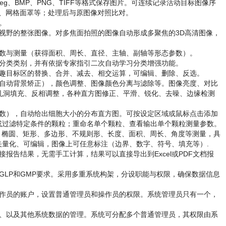
g、BMP、PNG、TIFF等格式保存图片。可连续记录活动目标图像序
察、网格面罩等；处理后与原图像对照比对。
。
视野的整张图像。对多焦面拍照的图像自动形成多聚焦的3D高清图像，
数与测量（获得面积、周长、直径、主轴、副轴等形态参数）。
分类类别，并有依据专家指引二次自动学习分类增强功能。
兴趣目标区的替换、合并、减去、相交运算，可编辑、删除、反选。
自动背景矫正），颜色调整、图像颜色分离与滤除等。图像亮度、对比
孔洞填充、反相调整，各种直方图修正、平滑、锐化、去噪、边缘检测
数），自动给出细胞大小的分布直方图。可按设定区域或鼠标点击添加
或过滤特定条件的颗粒；重命名单个颗粒、查看输出单个颗粒测量参数。
、椭圆、矩形、多边形、不规则形、长度、面积、周长、角度等测量，具
量化、可编辑，图像上可任意标注（边界、数字、符号、填充等）.
报告结果，无需手工计算，结果可以直接导出到Excel或PDF文档报
GLP和GMP要求。采用多重系统构架，分设职能与权限，确保数据信息
操作员的账户，设置普通管理员和操作员的权限。系统管理员只有一个，
理、以及其他系统数据的管理。系统可分配多个普通管理员，其权限由系