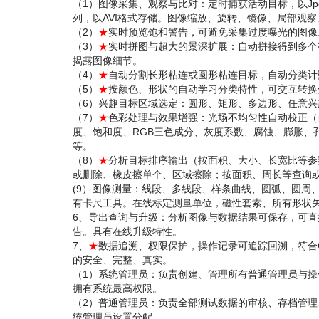
（1）图像采集、观察与比对：定时捕获活动目标，以Jpe
列，以AVI格式存储。图像缩放、旋转、镜像、局部观
（2）
★
实时预览饱和警告，可避免采集过度曝光的图像
（3）
★
实时拼图与超大的景深扩展：自动拼接得到多个
揭露图像细节。
（4）
★
自动分割长形粘连或圆形粘连目标，自动分类计
（5）
★
按颜色、形状的自动学习分类特性，可交互转换
（6）兴趣目标区域选定：圆形、矩形、多边形、任意
（7）
★
色彩处理与效果增强：光场不均匀性自动校正（
度、饱和度、RGB三色成分、灰度系数、腐蚀、膨胀、
等。
（8）
★
分析目标排序输出（按面积、大小、长宽比等参
或删除、橡皮擦单个、区域擦除；按面积、周长等查询
(9）图像测量：线段、多线段、样条曲线、圆弧、圆周
有卡尺工具。在线标定测量单位，磁性套索、所有形状矢
6、导出查询与升级：分析图像与数据结果可保存，可直接
告。具有在线升级特性。
7、
★
数据追溯、权限保护，操作记录可追踪回溯，符合
的安全、完整、真实。
（1）系统管理员：负责创建、管理所有普通管理员与
拥有系统最高权限。
（2）普通管理员：负责全部测试数据的审核、存档管
统管理员设置分配。