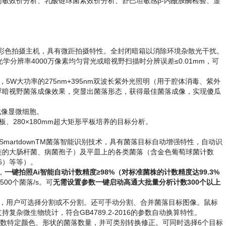
敏效价分析、乳酸链球菌素效价分析、舒巴坦敏感β-内酰胺酶检验、显
像素）彩色拍摄主机，具有微距拍摄特性。全封闭暗箱以消除环境杂散光干扰。
分辨率4000万像素均匀背光或暗视野扫描时分辨误差≤0.01mm，可
5W大功率的275nm+395nm双波长紫外光照明（用于腔体消毒、紫外
浮暗视野菌落成像效果，突显出菌落形态，获得最佳菌落成像，实现傻瓜
成像显微细胞。
平板、280×180mm超大矩形平板培养的目标分析。
martdownTM菌落智能识别技术，具有菌落目标自动增强特性，自动识
连的大肠杆菌、病菌孢子）及平皿上的各类菌落（含金色葡萄球菌计数
016）等等）。
，
一键拍照Ai智能自动计数精度≥98%（对标准菌株的计数精度达99.3%
00个菌落/s。可
无需设置参数一键启动高通大批量分析计数300个以上
。
，用户可选择分割或不分割。还可手动分割、合并菌落目标图像。鼠标
杂微生物统计，符合GB4789.2-2016的参数自动换算特性。
计数特定颜色、形状的菌落数量，并可类别转换修正。可同时选择6个目标