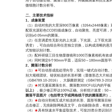
用于自动微生物、菌落计数分析、抑菌圈测量和抗生素药
微细胞计数分析等。
二、主要技术指标
1、成像装置
（1）自动对焦的大景深800万像素（3264x2448
配双光源彩色CCD扫描成像仪，自动聚焦、亮度可调，光学
识别≥0.05mm的菌落。
（2）任意调柔性无影光的上光源，下光源、上下双光源，
诱变），可自由组合和任意独立切换，以构成清晰的悬
式智能识别计数。
（3）配科研级三目生物显微镜和1000万像素相机有效
（4）同时测定6个90mm平皿，适应50～180mm圆形
2、菌落计数分析
（1）
★
可自动形成批处理向导，实现一键式自动计数。S
别大规模团状、链状粘连的长形杆菌（显微形态大片粘
（GB4789.10-2016）、大肠菌群测定（GB4789.3-2
（2）
★
对无蔓延菌落生长、菌落数300CFU以内的平板
以上）
，极少修正即达100%正确。分析统计速度：50～5
菌落平皿图片（包括带文字或网格线干扰的菌落图片）
（3）
★
自动分割相互成片粘连的长形、圆形等菌落目标
点击修正，无痕剔除网格及文字，自动剔除杂质，有效支持复
（4）
★
具有快速水平集提取技术，可按20类分类识别