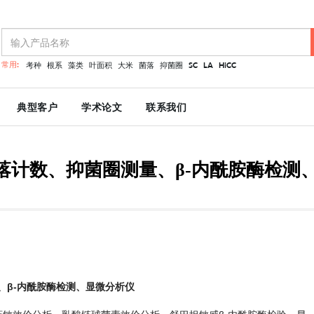
常用:
考种
根系
藻类
叶面积
大米
菌落
抑菌圈
SC
LA
HiCC
典型客户
学术论文
联系我们
动菌落计数、抑菌圈测量、β-内酰胺酶检测
量、β-内酰胺酶检测、显微分析仪