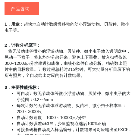
产品咨询...
1．用途：
超快地自动计数缓慢移动的幼小浮游动物、贝苗种、微小
虫子等。
2．计数分析原理：
将无节幼体等微小的浮游动物、贝苗种、微小虫子放入透明盘中，
晃动一下盘子，将其均匀分散开来，避免上下重叠。放入扫描仪以
300~1200dpi分辨率透扫成像，由核心软件自动分析、精确数出照
片中的目标数量。计数过程总耗时≤15秒钟。可大批量分析目录下的
所有照片，全自动给出对应的各计数结果。
3．主要性能指标：
可自动计数无节幼体等微小浮游动物、贝苗种、微小虫子的大
小范围：0.2～6mm
每次计数的无节幼体浮游动物、贝苗种、微小虫子样本量：
200～3000只
自动计数速度：1000～10000只/分钟
自动计数误差≤±3 %，少量监视点选后100%正确
可接条码枪自动刷入样品编号，计数结果可对应输出至EXCEL