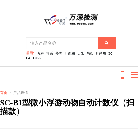
常用:
考种
根系
藻类
叶面积
大米
菌落
抑菌圈
SC
LA
HiCC
首页
产品详情
SC-B1型微小浮游动物自动计数仪（扫
描款）