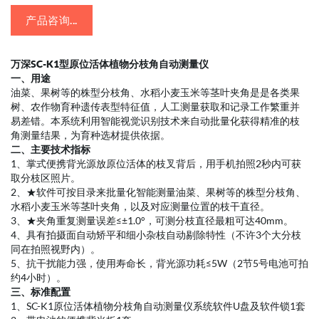
产品咨询...
万深SC-K1型原位活体植物分枝角自动测量仪
一、用途
油菜、果树等的株型分枝角、水稻小麦玉米等茎叶夹角是是各类果
树、农作物育种遗传表型特征值，人工测量获取和记录工作繁重并
易差错。本系统利用智能视觉识别技术来自动批量化获得精准的枝
角测量结果，为育种选材提供依据。
二、主要技术指标
1、掌式便携背光源放原位活体的枝叉背后，用手机拍照2秒内可获
取分枝区照片。
2、★软件可按目录来批量化智能测量油菜、果树等的株型分枝角、
水稻小麦玉米等茎叶夹角，以及对应测量位置的枝干直径。
3、★夹角重复测量误差≤±1.0°，可测分枝直径最粗可达40mm。
4、具有拍摄面自动矫平和细小杂枝自动剔除特性（不许3个大分枝
同在拍照视野内）。
5、抗干扰能力强，使用寿命长，背光源功耗≤5W（2节5号电池可拍
约4小时）。
三、标准配置
1、SC-K1原位活体植物分枝角自动测量仪系统软件U盘及软件锁1套