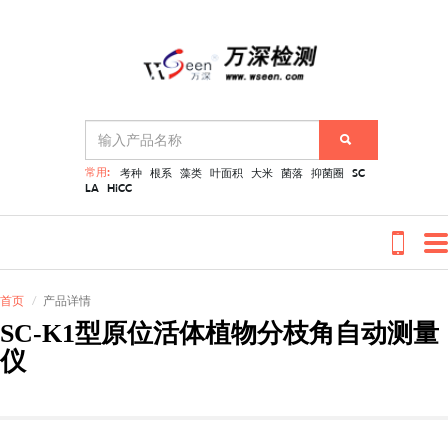
常用:
考种
根系
藻类
叶面积
大米
菌落
抑菌圈
SC
LA
HiCC
首页
产品详情
SC-K1型原位活体植物分枝角自动测量
仪