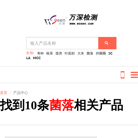
常用:
考种
根系
藻类
叶面积
大米
菌落
抑菌圈
SC
LA
HiCC
首页
产品中心
找到10条
菌落
相关产品