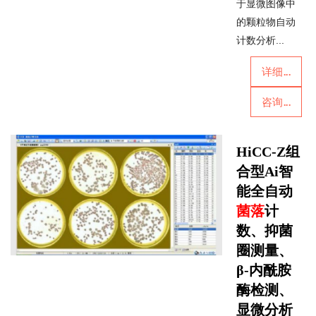
于显微图像中
的颗粒物自动
计数分析...
详细...
咨询...
HiCC-Z组
合型Ai智
能全自动
菌落
计
数、抑菌
圈测量、
β-内酰胺
酶检测、
显微分析