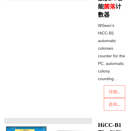
能
菌落
计
数器
WSeen’s
HiCC-B1
automatic
colonies
counter for the
PC, automatic
colony
counting...
详细...
咨询...
HiCC-B1