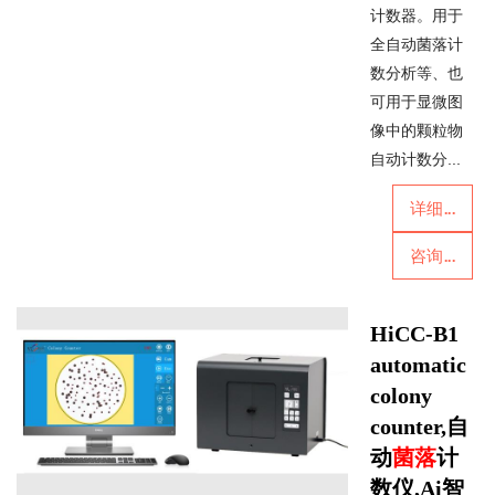
计数器。用于
全自动菌落计
数分析等、也
可用于显微图
像中的颗粒物
自动计数分...
详细...
咨询...
HiCC-B1
automatic
colony
counter,自
动
菌落
计
数仪,Ai智